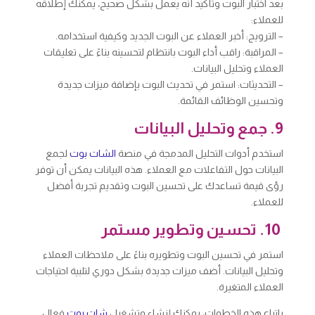
بعد اختبار البوت وتأكيد أنه يعمل بشكل صحيح، يمكنك إطلاقه
للعملاء:
– الترويج: أخبر العملاء عن البوت الجديد وكيفية استخدامه.
– المراقبة: راقب أداء البوت بانتظام لتحسينه بناءً على تعليقات
العملاء وتحليل البيانات.
– التحديثات: استمر في تحديث البوت بإضافة ميزات جديدة
وتحسين الوظائف القائمة.
9. جمع وتحليل البيانات
استخدم أدوات التحليل المدمجة في منصة
الشات بوت
لجمع
البيانات حول التفاعلات مع العملاء. هذه البيانات يمكن أن توفر
رؤى قيمة تساعدك على تحسين البوت وتقديم تجربة أفضل
للعملاء.
10. تحسين وتطوير مستمر
استمر في تحسين البوت وتطويره بناءً على ملاحظات العملاء
وتحليل البيانات. أضف ميزات جديدة بشكل دوري لتلبية احتياجات
العملاء المتغيرة.
باتباع هذه الخطوات، يمكنك إنشاء وتشغيل
شات بوت
فعال