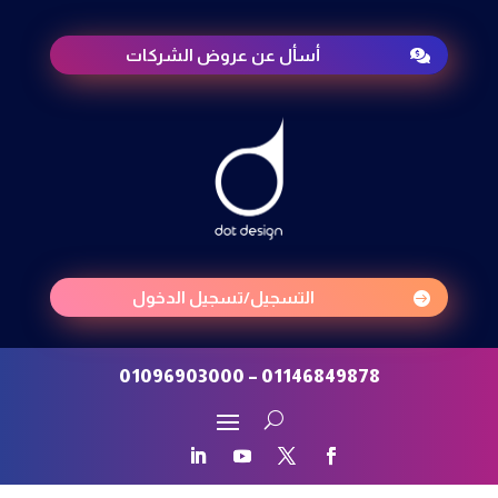
أسأل عن عروض الشركات

التسجيل/تسجيل الدخول

01146849878 – 01096903000