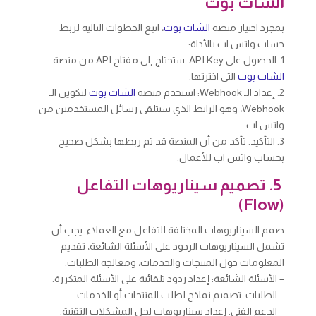
الشات بوت
بمجرد اختيار منصة
الشات بوت
، اتبع الخطوات التالية لربط
حساب واتس اب بالأداة:
1. الحصول على API Key: ستحتاج إلى مفتاح API من منصة
الشات بوت
التي اخترتها.
2. إعداد الـ Webhook: استخدم منصة
الشات بوت
لتكوين الـ
Webhook، وهو الرابط الذي سيتلقى رسائل المستخدمين من
واتس اب.
3. التأكيد: تأكد من أن المنصة قد تم ربطها بشكل صحيح
بحساب واتس اب للأعمال.
5. تصميم سيناريوهات التفاعل
(Flow)
صمم السيناريوهات المختلفة للتفاعل مع العملاء. يجب أن
تشمل السيناريوهات الردود على الأسئلة الشائعة، تقديم
المعلومات حول المنتجات والخدمات، ومعالجة الطلبات.
– الأسئلة الشائعة: إعداد ردود تلقائية على الأسئلة المتكررة.
– الطلبات: تصميم نماذج لطلب المنتجات أو الخدمات.
– الدعم الفني: إعداد سيناريوهات لحل المشكلات التقنية.