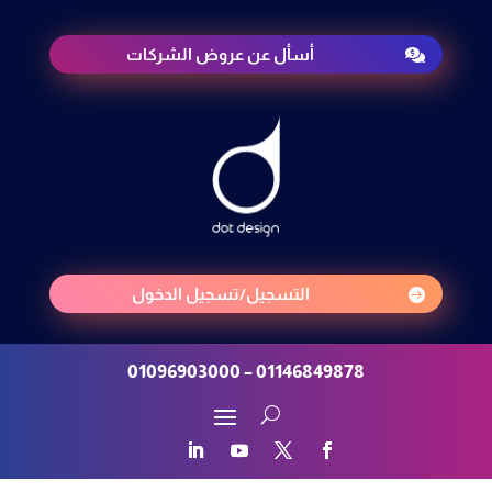
أسأل عن عروض الشركات

التسجيل/تسجيل الدخول

01146849878 – 01096903000