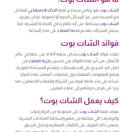
الشات بوت
هو برنامج يستخدم تقنية
الذكاء الاصطناعي
للتفاعل
مع المستخدمين عبر الرسائل النصية أو الصوتية. يمكن تعريف
الشات بوت
ببساطة على أنه نظام يحاكي المحادثة البشرية، مما
يسمح للشركات بتقديم
خدمة العملاء
على مدار الساعة.
فوائد الشات بوت
تتعدد فوائد
الشات بوت
بشكل يجعله أداة لا غنى عنها في عالم
الأعمال. من أبرز هذه الفوائد هي تحسين
تجربة العملاء
من
خلال الرد السريع على الاستفسارات، وتقديم المساعدة الفورية،
وجمع المعلومات المهمة حول تفضيلات العملاء. هذه المزايا
تساعد في بناء علاقة قوية بين الشركة والعملاء المحتملين، مما
يزيد من فرص تحويلهم إلى عملاء فعليين.
كيف يعمل الشات بوت؟
تعتمد تقنية
الشات بوت
على مجموعة من الخوارزميات
والبرمجيات التي تمكنها من فهم واستجابة المحادثات البشرية.
يتضمن ذلك التعرف على الكلمات المفتاحية وتحليل السياق
لتقديم الإجابات المناسبة. على سبيل المثال،
شات بوت
فيسبوك