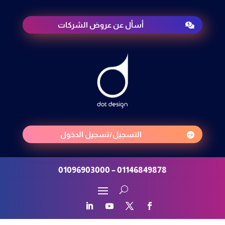
أسأل عن عروض الشركات

التسجيل/تسجيل الدخول

01146849878 – 01096903000