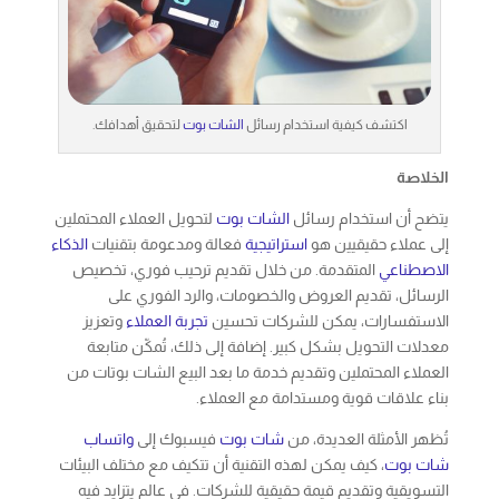
اكتشف كيفية استخدام رسائل
الشات بوت
لتحقيق أهدافك.
الخلاصة
يتضح أن استخدام رسائل
الشات بوت
لتحويل العملاء المحتملين
إلى عملاء حقيقيين هو
استراتيجية
فعالة ومدعومة بتقنيات
الذكاء
الاصطناعي
المتقدمة. من خلال تقديم ترحيب فوري، تخصيص
الرسائل، تقديم العروض والخصومات، والرد الفوري على
الاستفسارات، يمكن للشركات تحسين
تجربة العملاء
وتعزيز
معدلات التحويل بشكل كبير. إضافة إلى ذلك، تُمكّن متابعة
العملاء المحتملين وتقديم خدمة ما بعد البيع الشات بوتات من
بناء علاقات قوية ومستدامة مع العملاء.
تُظهر الأمثلة العديدة، من
شات بوت
فيسبوك إلى
واتساب
شات بوت
، كيف يمكن لهذه التقنية أن تتكيف مع مختلف البيئات
التسويقية وتقديم قيمة حقيقية للشركات. في عالم يتزايد فيه