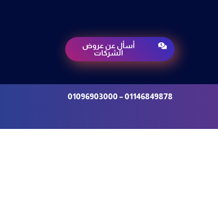
أسأل عن عروض

الشركات
01146849878 – 01096903000