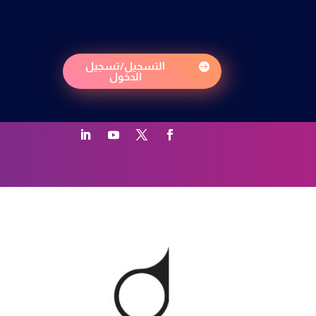
التسجيل/تسجيل

الدخول