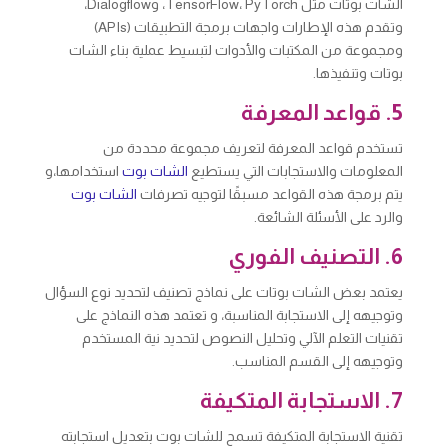
الشات بوتات مثل TensorFlow، PyTorch، وDialogflow،
وتقدم هذه الإطارات واجهات برمجة التطبيقات (APIs)
ومجموعة من المكتبات والأدوات لتبسيط عملية بناء الشات
بوتات وتنفيذها.
5. قواعد المعرفة
تستخدم قواعد المعرفة لتعريف مجموعة محددة من
المعلومات والاستجابات التي يستطيع
الشات بوت
استخدامها،و
يتم برمجة هذه القواعد مسبقًا لتوجيه تصرفات
الشات بوت
والرد على الأسئلة الشائعة.
6. التصنيف الفوري
يعتمد بعض الشات بوتات على نماذج تصنيف لتحديد نوع السؤال
وتوجيهه إلى الاستجابة المناسبة، و تعتمد هذه النماذج على
تقنيات التعلم الآلي وتحليل النصوص لتحديد نية المستخدم
وتوجيهه إلى القسم المناسب.
7. الاستجابة المتكيفة
تقنية الاستجابة المتكيفة تسمح للشات بوت بتعديل استجابته