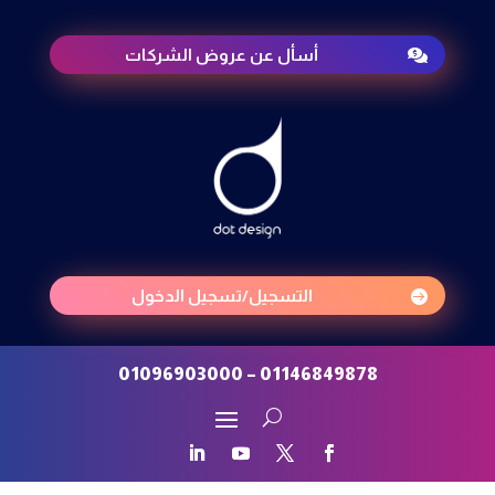
أسأل عن عروض الشركات

التسجيل/تسجيل الدخول

01146849878 – 01096903000