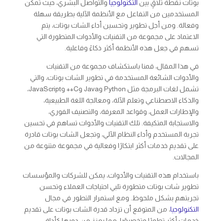
بوتات نقطة تلاقٍ بين
التكنولوجيا
والتواصل البشري، حيث تمكن
المستخدمين من التفاعل مع الأنظمة الآلية بطريقة سهلة
وفعالة. ومن أجل تطوير وتحسين أداء الشات بوتات، يتم
الاعتماد على مجموعة من التقنيات والأدوات المتطورة التي
تسهم في جعل هذه الأنظمة أكثر ذكاءً وفاعلية.
في هذا المقال، قمنا باستكشاف مجموعة من التقنيات
والأدوات الشائعة المستخدمة في تطوير الشات بوتات، والتي
تشمل لغات البرمجة مثل Python وJava وC++ وJavaScript،
والذكاء الاصطناعي وتعلم الآلة، ومعالجة اللغة الطبيعية،
والإطارات العمل، وقواعد المعرفة، والتصنيف الفوري،
والاستجابة المتكيفة. تلك التقنيات والأدوات تساهم في تحسين
تجربة المستخدم وأداء النظام الآلي، وتجعل الشات بوتات قادرة
على تقديم خدمات أكثر ابتكارًا وفعالية في مجموعة متنوعة من
المجالات.
باستخدام هذه التقنيات والأدوات، يمكن للشركات والمؤسسات
تطوير شات بوتات متطورة تلبي احتياجات العملاء وتحسن
تجربتهم بشكل ملحوظ. ومع استمرار التطور في مجال
التكنولوجيا
، من المتوقع أن تزداد قدرة الشات بوتات على تقديم
خدمات أكثر تطورًا وتخصيصًا، مما يعزز من دورها كأداة