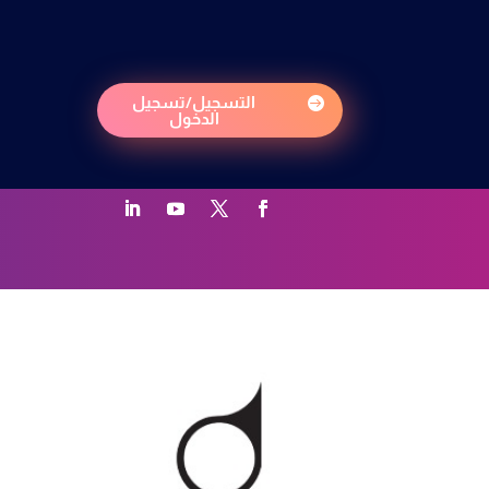
التسجيل/تسجيل

الدخول