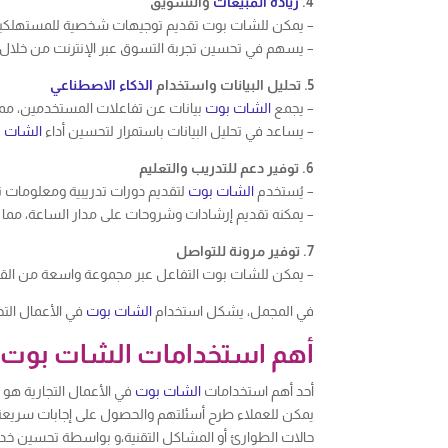
4.
زيادة المبيعات
والتسويق
– يمكن للشات بوت تقديم توجيهات شخصية للمستهلكين 
– يسهم في تحسين تجربة التسوق عبر الإنترنت من خلال ت
5. تحليل البيانات واستخدام
الذكاء الاصطناعي
– يجمع
الشات بوت
بيانات عن تفاعلات المستخدمين، مم
– يساعد في تحليل البيانات باستمرار لتحسين أداء
الشات 
6. توفير دعم للتدريب والتعليم
– يُستخدم
الشات بوت
لتقديم دورات تدريبية ومعلومات تع
– يمكنه تقديم إرشادات وشروحات على مدار الساعة، مما 
7. توفير مرونة للتواصل
– يمكن للشات بوت التفاعل عبر مجموعة واسعة من القن
في المجمل، يشكل استخدام
الشات بوت
في الأعمال التج
أهم استخدامات الشات بوت في
أحد أهم استخدامات
الشات بوت
في الأعمال التجارية هو
يمكن للعملاء طرح أسئلتهم والحصول على إجابات سريعة ود
حالات الطوارئ أو المشاكل التقنية،و بواسطة تحسين خدمة