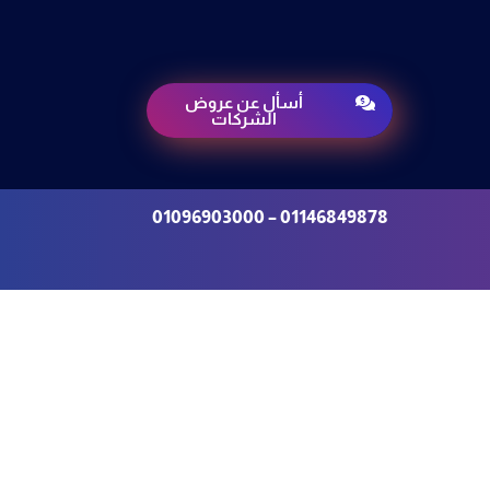
أسأل عن عروض

الشركات
01146849878 – 01096903000