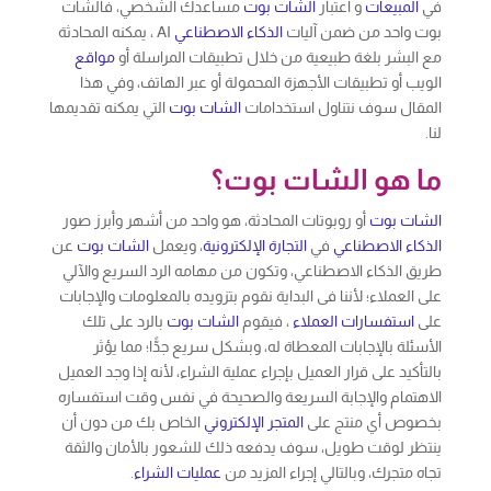
في
المبيعات
و اعتبار
الشات بوت
مساعدك الشخصي، فالشات
بوت واحد من ضمن آليات
الذكاء الاصطناعي
AI ، يمكنه المحادثة
مع البشر بلغة طبيعية من خلال تطبيقات المراسلة أو
مواقع
الويب أو تطبيقات الأجهزة المحمولة أو عبر الهاتف، وفي هذا
المقال سوف نتناول استخدامات
الشات بوت
التي يمكنه تقديمها
لنا.
ما هو الشات بوت؟
الشات بوت
أو روبوتات المحادثة، هو واحد من أشهر وأبرز صور
الذكاء الاصطناعي
في
التجارة الإلكترونية
، ويعمل
الشات بوت
عن
طريق الذكاء الاصطناعي، وتكون من مهامه الرد السريع والآلي
على العملاء؛ لأننا فى البداية نقوم بتزويده بالمعلومات والإجابات
على
استفسارات العملاء
، فيقوم
الشات بوت
بالرد على تلك
الأسئلة بالإجابات المعطاة له، وبشكل سريع جدًّا؛ مما يؤثر
بالتأكيد على قرار العميل بإجراء عملية الشراء، لأنه إذا وجد العميل
الاهتمام والإجابة السريعة والصحيحة في نفس وقت استفساره
بخصوص أي منتج على
المتجر الإلكتروني
الخاص بك من دون أن
ينتظر لوقت طويل، سوف يدفعه ذلك للشعور بالأمان والثقة
تجاه متجرك، وبالتالي إجراء المزيد من
عمليات الشراء
.