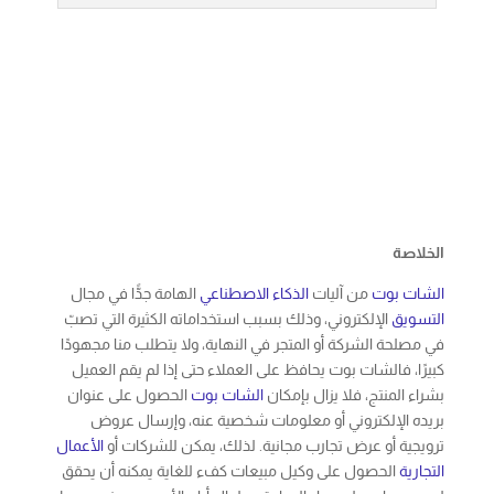
الخلاصة
الشات بوت
من آليات
الذكاء الاصطناعي
الهامة جدًّا في مجال
التسويق
الإلكتروني، وذلك بسبب استخداماته الكثيرة التي تصبّ
في مصلحة الشركة أو المتجر في النهاية، ولا يتطلب منا مجهودًا
كبيرًا، فالشات بوت يحافظ على العملاء حتى إذا لم يقم العميل
بشراء المنتج، فلا يزال بإمكان
الشات بوت
الحصول على عنوان
بريده الإلكتروني أو معلومات شخصية عنه، وإرسال عروض
ترويجية أو عرض تجارب مجانية. لذلك، يمكن للشركات أو
الأعمال
التجارية
الحصول على وكيل مبيعات كفء للغاية يمكنه أن يحقق
لهم مبيعات على مدار الساعة وطوال أيام الأسبوع، بجزء بسيط
من التكلفة والوقت الذي يلزم لبناء فريق كامل من وكلاء
المبيعات
.