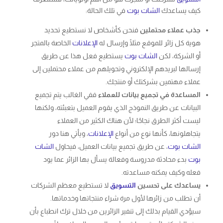
كيف يساعدك
الشات بوت
في تلك الحالة:
جذب عملاء محتملين
فنحن كأشخاص لا نستطيع تحديد
هوية كل زائر للموقع مثلًا وإرسال له
الإعلانات
الخاصة بالمتجر
أو الشركة، لكن
الشات بوت
يستطيع فعل هذا عن طريق
إرسالها لبريدهم الإلكتروني وتحويلهم من عملاء محتملين إلى
عملاء مهتمين بشركتك أو منتجك.
المساعدة في تجميع بيانات للعملاء
ففي الغالب يتم تجميع
البيانات عن طريق النموذج الذي يقوم العميل بتعبئته، ولكنها
ليست أكثر الطرق نجاحًا؛ لأن هناك الكثير من العملاء
يتجاهلونها، كأنها نوع من أنواع
الإعلانات
، ويأتي هنا دور
الشات بوت
، عن طريق تجميع بيانات العميل، فيحاول
الشات
بوت
بدء محادثة مدروسة وفعالة يسأل بها الزائر عما يود
فعله وكيف يمكنه مساعدته.
يساعدك على تحسين
التسويق
لا تستطيع معظم الشركات
أن تطلب من زائرها لأول مرة شراء منتجاتها وخدماتها.
سيؤدي القيام بذلك إلى تنفير الزائرين من خلال ترك انطباع بأن