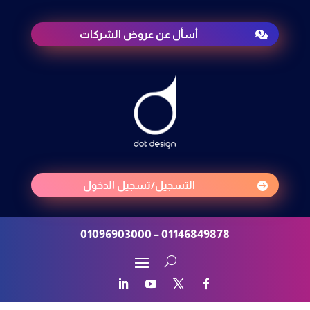
أسأل عن عروض الشركات

التسجيل/تسجيل الدخول

01146849878 – 01096903000