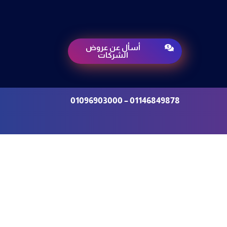
أسأل عن عروض

الشركات
01146849878 – 01096903000