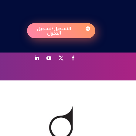
التسجيل/تسجيل

الدخول