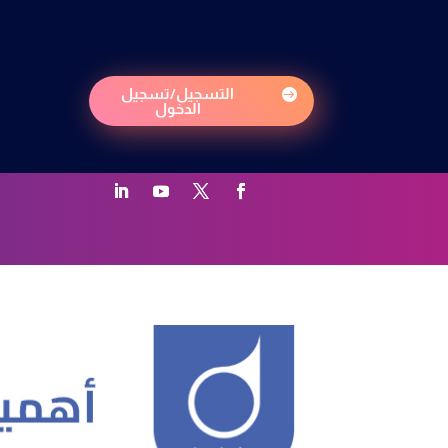
التسجيل/تسجيل

الدخول