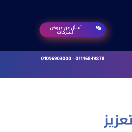
أسأل عن عروض

الشركات
01146849878 – 01096903000