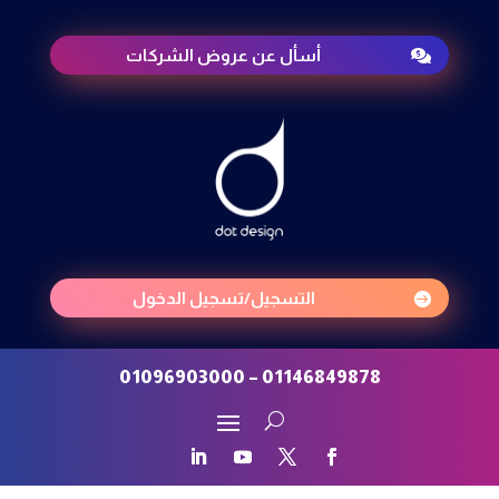
أسأل عن عروض الشركات

التسجيل/تسجيل الدخول

01146849878 – 01096903000