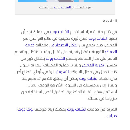
مزايا استخدام
الشات بوت
في عملك
الخلاصة
في ختام مقالة مزايا استخدام
الشات بوت
في عملك نجد أن
تقنية
الشات بوت
تمثل ثورة حقيقية في عالم التواصل مع
العملاء، حيث تجمع بين
الذكاء الاصطناعي
وفعالية
خدمة
العملاء
الفورية. بفضل قدرته على تقليل وقت الانتظار وتقديم
الدعم على مدار الساعة، يسهم
الشات بوت
بشكل كبير في
تحسين
تجربة العملاء
وتعزيز كفاءة العمليات التجارية. سواء
كنت تعمل في مجال البنوك،
التسويق
الرقمي، أو أي قطاع آخر،
فإن اعتماد
الشات بوت
يمكن أن يحقق لك فوائد ملموسة
ويعزز من تنافسيتك في السوق. الآن هو الوقت المثالي
لاستثمار هذه التقنية المتطورة لتحقيق أقصى استفادة من
مزاياها في عملك.
للمزيد عن خدمات
الشات بوت
يمكنك زياة موقنعا
بوت دوت
ديزاين.