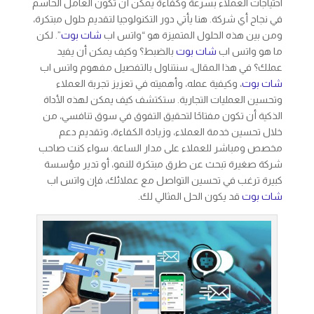
احتياجات العملاء بسرعة وكفاءة يمكن أن تكون العامل الحاسم
في نجاح أي شركة. هنا يأتي دور التكنولوجيا لتقديم حلول مبتكرة،
ومن بين هذه الحلول المتميزة هو “واتس اب
شات بوت
”. لكن
ما هو واتس اب
شات بوت
بالضبط؟ وكيف يمكن أن يفيد
عملك؟ في هذا المقال، سنتناول بالتفصيل مفهوم واتس اب
شات بوت
، وكيفية عمله، وأهميته في تعزيز تجربة العملاء
وتحسين العمليات التجارية. ستكتشف كيف يمكن لهذه الأداة
الذكية أن تكون مفتاحًا لتحقيق التفوق في سوق تنافسي، من
خلال تحسين خدمة العملاء، وزيادة الكفاءة، وتقديم دعم
مخصص ومباشر للعملاء على مدار الساعة. سواء كنت صاحب
شركة صغيرة تبحث عن طرق مبتكرة للنمو، أو تدير مؤسسة
كبيرة ترغب في تحسين التواصل مع عملائك، فإن واتس اب
شات بوت
قد يكون الحل المثالي لك.