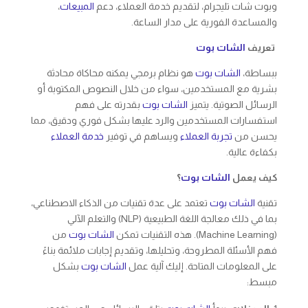
وبوت شات تليجرام، لتقديم خدمة العملاء، دعم
المبيعات
،
والمساعدة الفورية على مدار الساعة.
تعريف
الشات بوت
ببساطة،
الشات بوت
هو نظام برمجي يمكنه محاكاة محادثة
بشرية مع المستخدمين، سواء من خلال النصوص المكتوبة أو
الرسائل الصوتية. يتميز
الشات بوت
بقدرته على فهم
استفسارات المستخدمين والرد عليها بشكل فوري ودقيق، مما
يحسن من
تجربة العملاء
ويساهم في توفير
خدمة العملاء
بكفاءة عالية.
كيف يعمل
الشات بوت
؟
تقنية
الشات بوت
تعتمد على عدة تقنيات من الذكاء الاصطناعي،
بما في ذلك معالجة اللغة الطبيعية (NLP) والتعلم الآلي
(Machine Learning). هذه التقنيات تمكن
الشات بوت
من
فهم الأسئلة المطروحة، وتحليلها، وتقديم إجابات ملائمة بناءً
على المعلومات المتاحة. إليك آلية عمل
الشات بوت
بشكل
مبسط: