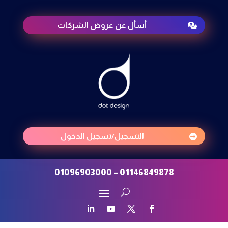
أسأل عن عروض الشركات

التسجيل/تسجيل الدخول

01146849878 – 01096903000