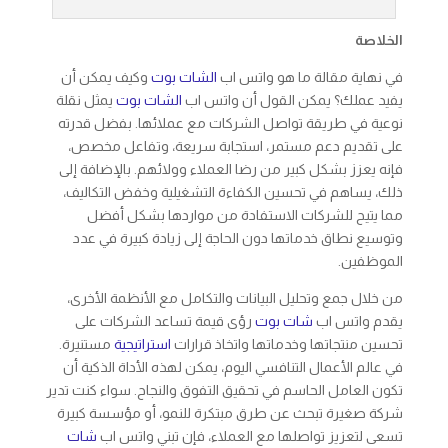
الخلاصة
في نهاية مقالة ما هو واتس اب
الشات بوت
وكيف يمكن أن
يفيد عملك؟ يمكن القول أن واتس اب
الشات بوت
يمثل نقلة
نوعية في طريقة تواصل الشركات مع عملائها. بفضل قدرته
على تقديم دعم مستمر، استجابة سريعة، وتفاعل مخصص،
فإنه يعزز بشكل كبير من رضا العملاء وولائهم. بالإضافة إلى
ذلك، يساهم في تحسين الكفاءة التشغيلية وخفض التكاليف،
مما يتيح للشركات الاستفادة من مواردها بشكل أفضل
وتوسيع نطاق خدماتها دون الحاجة إلى زيادة كبيرة في عدد
الموظفين.
من خلال جمع وتحليل البيانات والتكامل مع الأنظمة الأخرى،
يقدم واتس اب
شات بوت
رؤى قيمة تساعد الشركات على
تحسين منتجاتها وخدماتها واتخاذ قرارات
استراتيجية
مستنيرة.
في عالم الأعمال التنافسي اليوم، يمكن لهذه الأداة الذكية أن
تكون العامل الحاسم في تحقيق التفوق والنجاح. سواء كنت تدير
شركة صغيرة تبحث عن طرق مبتكرة للنمو، أو مؤسسة كبيرة
تسعى لتعزيز تواصلها مع العملاء، فإن تبني واتس اب
شات