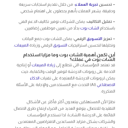
– تحسين
تجربة العملاء
:
من خلال تقديم استجابات سريعة
ودقيقة، يشعر العملاء بأنهم يحصلون على اهتمام شخصي.
– تقليل التكاليف:
يمكن للشركات توفير تكاليف الدعم الفني
باستخدام
الشات بوت
بدلاً من تعيين موظفين إضافيين.
– تعزيز
التسويق
الرقمي:
يمكن للشات بوت جمع البيانات
وتحليلها لتحسين استراتيجيات
التسويق
الرقمي وزيادة
المبيعات
.
أين تكمن أهمية الشات بوت وما مزايا استخدام
الشات بوت في عملك؟
قد تعتمد المؤسسات التي تتطلع إلى
زيادة المبيعات
أو إنتاجية
الخدمة على روبوتات الدردشة لتوفير الوقت والكفاءة، حيث
يمكن لروبوتات الدردشة المُعتمِدة على تقنيات
الذكاء
الاصطناعي
(AI) التحدث مع المستخدمين والإجابة على الأسئلة
المتكررة.
نظرًا لأن المستهلكين يبتعدون أكثر فأكثر عن الأشكال
التقليدية للاتصال، يتوقع العديد من الخبراء ارتفاع طرق الاتصال
القائمة على الدردشة (الشات)، لذا تستخدم المؤسسات
والشركات بشكل متزايد المساعدين الافتراضيين المعتمدين