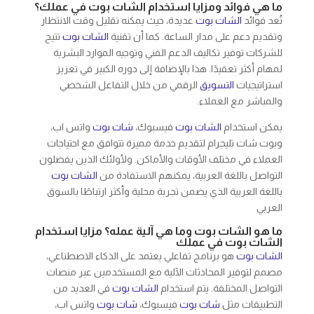
ما هي فوائد ومزايا استخدام الشات بوت في عملك؟
تُعد فوائد
الشات بوت
عديدة، حيث يمكنه تقليل وقت الانتظار
وتقديم دعم على مدار الساعة. كما أن تقنية
الشات بوت
تتيح
للشركات توفير تكاليف الدعم الفني وتوجيه الموارد البشرية
لمهام أكثر تعقيدًا. هذا بالإضافة إلى دوره الكبير في تعزيز
استراتيجيات
التسويق
الرقمي من خلال التفاعل الشخصي
والمباشر مع العملاء.
يمكن استخدام
الشات بوت
فيسبوك،
شات بوت
واتس اب،
وبوت شات تليجرام لتقديم خدمة مميزة تتوافق مع احتياجات
العملاء في مختلف الأوقات والأماكن. ولأولئك الذين يفضلون
التواصل باللغة العربية، يمكنهم الاستفادة من
الشات بوت
باللغة العربية الذي يضمن تجربة محلية وأكثر ارتباطًا بالسوق
العربي
ما هو الشات بوت وما هي آلية عمله؟ مزايا استخدام
الشات بوت في عملك
الشات بوت
هو برنامج تفاعلي يعتمد على الذكاء الاصطناعي،
مصمم لتوفير المحادثات الآلية مع المستخدمين عبر منصات
التواصل المختلفة. يتم استخدام
الشات بوت
في العديد من
التطبيقات مثل
شات بوت
فيسبوك،
شات بوت
واتس اب،