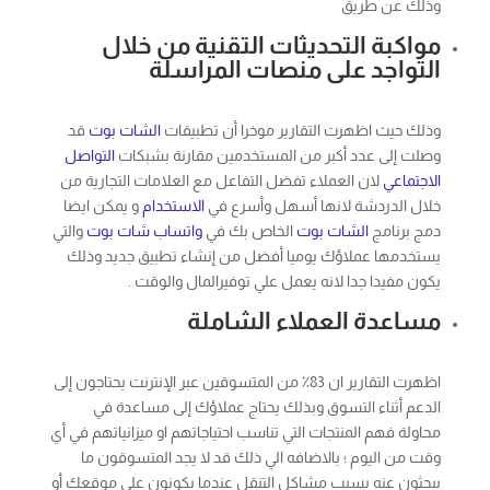
مواكبة التحديثات التقنية من خلال
التواجد على منصات المراسلة
وذلك حيث اظهرت التقارير موخرا أن تطبيقات
الشات بوت
قد
وصلت إلى عدد أكبر من المستخدمين مقارنة بشبكات
التواصل
الاجتماعي
لان العملاء تفضل التفاعل مع العلامات التجارية من
خلال الدردشة لانها أسهل وأسرع في
الاستخدام
و يمكن ايضا
دمج برنامج
الشات بوت
الخاص بك في
واتساب شات بوت
والتي
يستخدمها عملاؤك يوميا أفضل من إنشاء تطبيق جديد وذلك
يكون مفيدا جدا لانه يعمل علي توفيرالمال والوقت .
مساعدة العملاء الشاملة
اظهرت التقارير ان 83٪ من المتسوقين عبر الإنترنت يحتاجون إلى
الدعم أثناء التسوق وبذلك يحتاج عملاؤك إلى مساعدة في
محاولة فهم المنتجات التي تناسب احتياجاتهم او ميزانياتهم في أي
وقت من اليوم ؛ بالاضافه الي ذلك قد لا يجد المتسوقون ما
يبحثون عنه بسبب مشاكل التنقل عندما يكونون على موقعك أو
قد يكون لديهم أسئلة حول التسجيل والدفع والسداد والتسليم