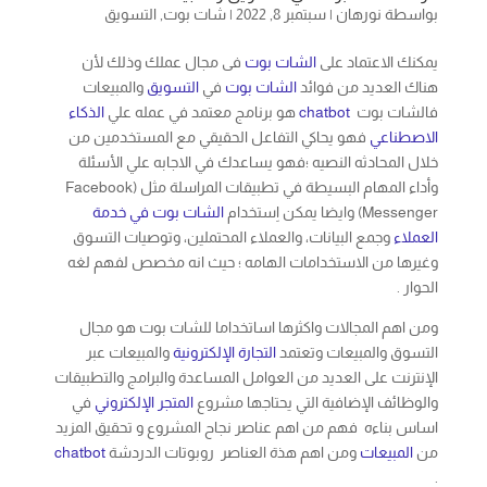
بواسطة
نورهان
|
سبتمبر 8, 2022
|
شات بوت
,
التسويق
يمكنك الاعتماد على
الشات بوت
فى مجال عملك وذلك لأن
هناك العديد من فوائد
الشات بوت
في
التسويق
والمبيعات
فالشات بوت
chatbot
هو برنامج معتمد في عمله علي
الذكاء
الاصطناعي
فهو يحاكي التفاعل الحقيقي مع المستخدمين من
خلال المحادثه النصيه ؛فهو يساعدك في الاجابه علي الأسئلة
وأداء المهام البسيطة في تطبيقات المراسلة مثل (Facebook
Messenger) وايضا يمكن اِستخدام
الشات بوت في خدمة
العملاء
وجمع البيانات، والعملاء المحتملين، وتوصيات التسوق
وغيرها من الاستخدامات الهامه ؛ حيث انه مخصص لفهم لغه
الحوار .
ومن اهم المجالات واكثرها اساتخداما للشات بوت هو مجال
التسوق والمبيعات وتعتمد
التجارة الإلكترونية
والمبيعات عبر
الإنترنت على العديد من العوامل المساعدة والبرامج والتطبيقات
والوظائف الإضافية التي يحتاجها مشروع
المتجر الإلكتروني
في
اساس بناءه فهم من اهم عناصر نجاح المشروع و تحقيق المزيد
من
المبيعات
ومن اهم هذة العناصر روبوتات الدردشة
chatbot
.