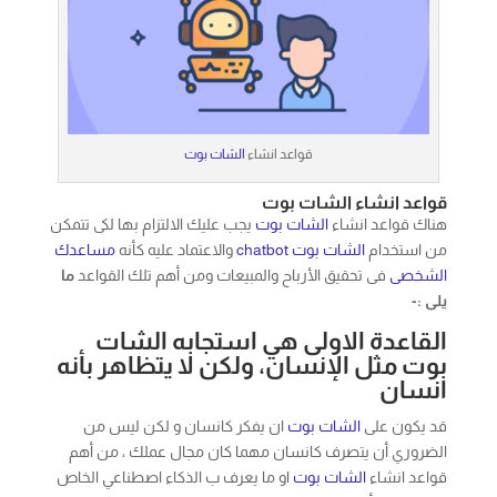
قواعد انشاء
الشات بوت
قواعد انشاء الشات بوت
هناك قواعد انشاء
الشات بوت
يجب عليك الالتزام بها لكى تتمكن
من استخدام
الشات بوت
chatbot
والاعتماد عليه كأنه
مساعدك
الشخصى
فى تحقيق الأرباح والمبيعات ومن أهم تلك القواعد
ما
يلى :-
القاعدة الاولى هي استجابه الشات
بوت مثل الإنسان، ولكن لا يتظاهر بأنه
انسان
قد يكون على
الشات بوت
ان يفكر كانسان و لكن ليس من
الضروري أن يتصرف كانسان مهما كان مجال عملك ، من أهم
قواعد انشاء
الشات بوت
او ما يعرف ب الذكاء اصطناعي الخاص
بك لا ينبغي أن يكون التركيز على جعله إنسان، ولكن لجعله مفيد
وجيد فيما يفعله ويقدمه للمستخدمين أن تكون واضح بشأن ما
يمكن أن يقوم به
الشات بوت
الخاص بك سيساعد عملائك
وهذا ما يتم فعله من خلال
شركة دوت ديزاين Dot Design
فى
الشات بوت
الخاص بها أن يكون
الشات بوت
على قدر على من