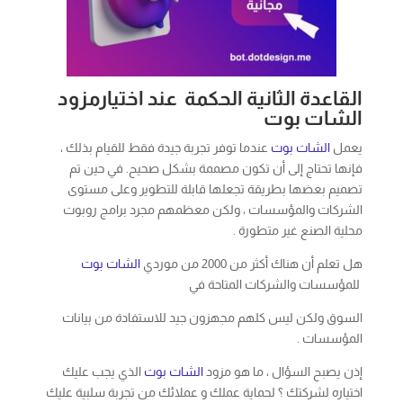
القاعدة الثانية الحكمة عند اختيارمزود
الشات بوت
يعمل
الشات بوت
عندما توفر تجربة جيدة فقط للقيام بذلك ،
فإنها تحتاج إلى أن تكون مصممة بشكل صحيح. في حين تم
تصميم بعضها بطريقة تجعلها قابلة للتطوير وعلى مستوى
الشركات والمؤسسات ، ولكن معظمهم مجرد برامج روبوت
محلية الصنع غير متطورة .
هل تعلم أن هناك أكثر من 2000 من موردي
الشات بوت
للمؤسسات والشركات المتاحة في
السوق ولكن ليس كلهم ​​مجهزون جيد للاستفادة من بيانات
المؤسسات .
إذن يصبح السؤال ، ما هو مزود
الشات بوت
الذي يجب عليك
اختياره لشركتك ؟ لحماية عملك و عملائك من تجربة سلبية عليك
ان تبدا في ايجاد اجابات لهذه الأسئلة :
هل تدعم المنصة قنوات متعددة ؟
هل يقدمون مجموعة واسعة من الخدمات ؟