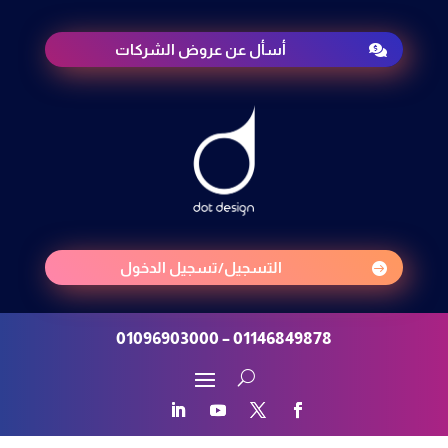
أسأل عن عروض الشركات

التسجيل/تسجيل الدخول

01146849878 – 01096903000