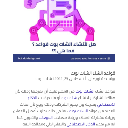
قواعد انشاء الشات بوت
بواسطة
نورهان
|
أغسطس 25, 2022
|
شات بوت
قواعد انشاء
الشات بوت
من المهم عليك أن تعرفها وذلك لأن
هناك انتشاركبير لانشاء
شات بوت
أو ما يعرف ب
الذكاء
الاصطناعي
بسرعة بين جميع الشركات وذلك يرجع لأن هناك
العديد من فوائد
الشات بوت
، بما في ذلك تجارب أفضل للعملاء
وزيادة مشاركة العملاء وزيادة معدلات
المبيعات
والتحويل كما
انه مع تقدم
الذكاء الاصطناعي
والتعلم الالي ومعالجة اللغة
الطبيعية اصبحت
مواقع
الدردشة أكثر ذكاء مما يعني أن المزيد
من الشركات ستعتمد علي
الشات بوت
chatbot
.
يتوقع الخبراء وفقا للتقارير انه بحلول عام 2020 ، ستستخدم 80%
من الشركات
مواقع
التواصل الاجتماعي
لا نعرف تماما لماذا يتخلى