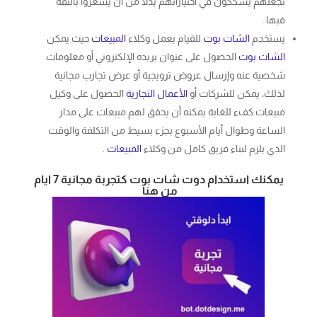
تجعلهم يشككون في اختياراتهم بدلا من أن يشعروا بالثقة
فيها .
يستخدم
الشات بوت
للقيام بعمل وكلاء
المبيعات
حيث يمكن
الشات بوت
الحصول على عنوان بريده الإلكتروني أو معلومات
شخصية عنه وإرسال عروض ترويجية أو عرض تجارب مجانية
لذلك، يمكن للشركات أو
الأعمال التجارية
الحصول على وكيل
مبيعات كفء للغاية يمكنه أن يحقق لهم مبيعات على مدار
الساعة وطوال أيام الأسبوع بجزء بسيط من التكلفة والوقت
الذي يلزم لبناء فريق كامل من وكلاء
المبيعات
.
يمكنك استخدام دوت شات بوت كتجربة مجانية 7 ايام
من هنا