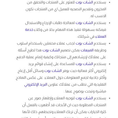
يستخدم
الشات بوت
للعثور على المنتجات والتحقق من
المخزون وتقديم النصحيه للعميل اي من المنتجات تكون
الانسب له.
يستخدم
الشات بوت
لمعالجة طلبات الإرجاع والاستبدال
فيمكنه بسهولة تنفيذ هذه المهام بدلا من وكلاء
خدمة
العملاء
في شركتك.
يستخدم
الشات بوت
لجذب عملاء محتملين باستخدام اسلوب
وطريقه
المبيعات
يمكن تصميم
الشات بوت
هذا لطرح أسئلة
على عملائك لإرشادهم إلى منتجاتك وكيفية إتمام عملية الدفع.
يستخدم
الشات بوت
للمساعدة على إنشاء قوائم بريد
إلكتروني أكثر فعالية حيث يوفر
الشات بوت
وسائل أقل إزعاج
وأكثر جاذبية لجمع المعلومات حول العملاء على عكس النماذج
التقليدية التي تطلب من عملائك عناوين
البريد الإلكتروني
مباشرة وتبحث بوضوح عنها .
يستخدم
الشات بوت
لتوجيه العملاء وإظهار صور عن
المنتجات المطلوبة حيث ان الأبحاث قد أظهرت بالفعل أن
كثرة الخيارات يمكن أن تربك العملاء وتحبطهم، ذلك لأنها